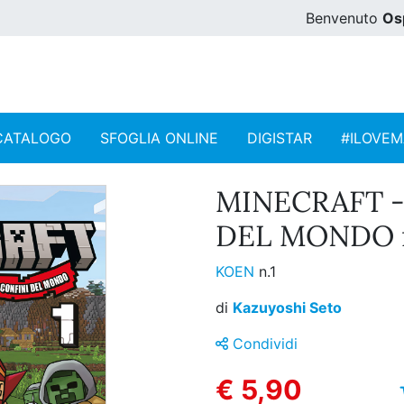
Benvenuto
Os
CATALOGO
SFOGLIA ONLINE
DIGISTAR
#ILOVE
MINECRAFT -
DEL MONDO n
KOEN
n.1
di
Kazuyoshi Seto
Condividi
€ 5,90