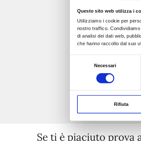
Questo sito web utilizza i c
Utilizziamo i cookie per perso
nostro traffico. Condividiamo 
di analisi dei dati web, pubbl
che hanno raccolto dal suo uti
Selezione
Necessari
del
consenso
Rifiuta
Se ti è piaciuto prova 