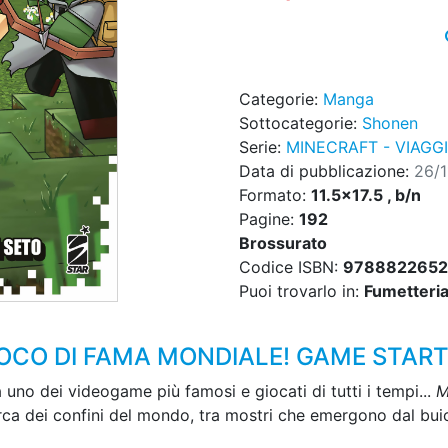
Categorie:
Manga
Sottocategorie:
Shonen
Serie:
MINECRAFT - VIAGG
Data di pubblicazione:
26/
Formato:
11.5x17.5 , b/n
Pagine:
192
Brossurato
Codice ISBN:
9788822652
Puoi trovarlo in:
Fumetteria,
IOCO DI FAMA MONDIALE! GAME START
 a uno dei videogame più famosi e giocati di tutti i tempi...
M
ca dei confini del mondo, tra mostri che emergono dal buio, a