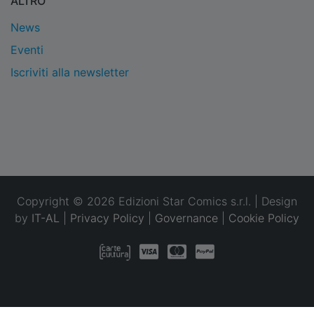
ALTRO
News
Eventi
Iscriviti alla newsletter
Copyright © 2026 Edizioni Star Comics s.r.l. | Design
by
IT-AL
|
Privacy Policy
|
Governance
|
Cookie Policy