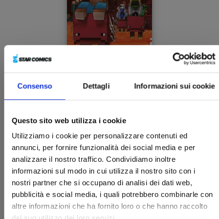
Consenso
Dettagli
Informazioni sui cookie
MINECRAFT - VIAGGIO AI CONFINI DEL MONDO
n. 5
27/05/2025
Questo sito web utilizza i cookie
Utilizziamo i cookie per personalizzare contenuti ed
€ 5,90
annunci, per fornire funzionalità dei social media e per
analizzare il nostro traffico. Condividiamo inoltre
informazioni sul modo in cui utilizza il nostro sito con i
nostri partner che si occupano di analisi dei dati web,
pubblicità e social media, i quali potrebbero combinarle con
altre informazioni che ha fornito loro o che hanno raccolto
dal suo utilizzo dei loro servizi.