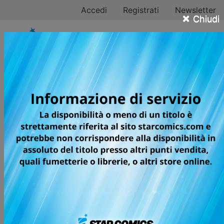
Accedi
Registrati
Newsletter
×
Chiudi
Kazuyoshi Seto
Tutti i fumetti