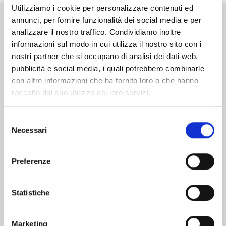
Utilizziamo i cookie per personalizzare contenuti ed
annunci, per fornire funzionalità dei social media e per
Altri volumi della serie
analizzare il nostro traffico. Condividiamo inoltre
informazioni sul modo in cui utilizza il nostro sito con i
nostri partner che si occupano di analisi dei dati web,
pubblicità e social media, i quali potrebbero combinarle
con altre informazioni che ha fornito loro o che hanno
raccolto dal suo utilizzo dei loro servizi.
Selezione
Necessari
del
consenso
Preferenze
Statistiche
MANGA BOMBER NEW EDITION n. 7
Marketing