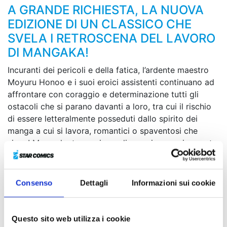
A GRANDE RICHIESTA, LA NUOVA
EDIZIONE DI UN CLASSICO CHE
SVELA I RETROSCENA DEL LAVORO
DI MANGAKA!
Incuranti dei pericoli e della fatica, l’ardente maestro
Moyuru Honoo e i suoi eroici assistenti continuano ad
affrontare con coraggio e determinazione tutti gli
ostacoli che si parano davanti a loro, tra cui il rischio
di essere letteralmente posseduti dallo spirito dei
manga a cui si lavora, romantici o spaventosi che
siano! Ma anche trovarsi a realizzare improvvisamente
i propri sogni può rivelarsi deleterio... Tra colleghi
problematici, robot da collezione, spettacoli di
supereroi in costume e le onnipresenti scadenze da
Consenso
Dettagli
Informazioni sui cookie
rispettare, il confine tra le tavole disegnate e la dura
realtà si fa sempre più sfumato!
Questo sito web utilizza i cookie