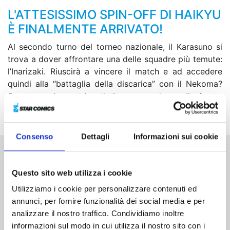
L'ATTESISSIMO SPIN-OFF DI HAIKYU
È FINALMENTE ARRIVATO!
Al secondo turno del torneo nazionale, il Karasuno si
trova a dover affrontare una delle squadre più temute:
l’Inarizaki. Riuscirà a vincere il match e ad accedere
quindi alla “battaglia della discarica” con il Nekoma?
Sapranno i nostri atleti non cedere di fronte
all’umorismo dei giocatori del Kansai?!
Consenso
Dettagli
Informazioni sui cookie
Altri volumi della serie
Questo sito web utilizza i cookie
Utilizziamo i cookie per personalizzare contenuti ed
annunci, per fornire funzionalità dei social media e per
analizzare il nostro traffico. Condividiamo inoltre
informazioni sul modo in cui utilizza il nostro sito con i