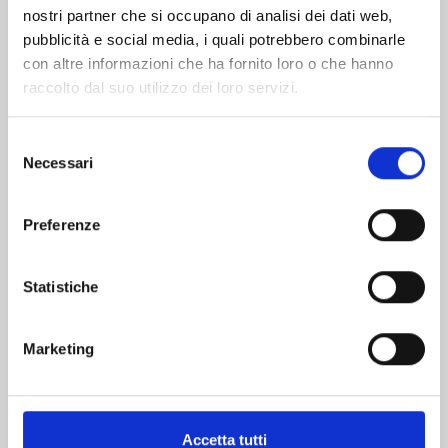
nostri partner che si occupano di analisi dei dati web,
pubblicità e social media, i quali potrebbero combinarle
con altre informazioni che ha fornito loro o che hanno
raccolto dal suo utilizzo dei loro servizi.
Selezione
Necessari
del
consenso
LET’S HAIKYU!? n. 11
Preferenze
Statistiche
25/02/2025
€ 5,20
Marketing
Accetta tutti