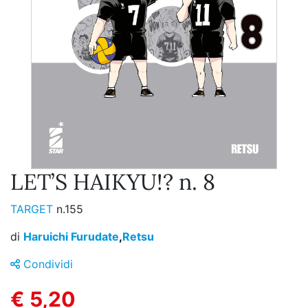
LET’S HAIKYU!? n. 8
TARGET
n.155
di
Haruichi Furudate
,
Retsu
Condividi
€ 5,20