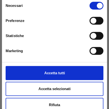
Selezione
Necessari
del
Una tenera e divertente commedia
consenso
romantica che racconta il fiorire di
un amore improbabile in mezzo alle
Preferenze
avventure di un videogioco online.
STAR COMICS SBARCA AL FESTIVAL
Statistiche
DEL FUMETTO DI FELTRINELLI CON
TANTE ATTIVITÀ IMPERDIBILI
Appuntamento il 14 e 15 marzo con
Marketing
gli eventi Star Comics
I GLOBAL MANGA IN TOUR
Tutti i nuovi appuntamenti per
Accetta tutti
incontrare i talentuosi autori dei
manga europei Star Comics
Accetta selezionati
Pagina precedente
Pagina successiva
Rifiuta