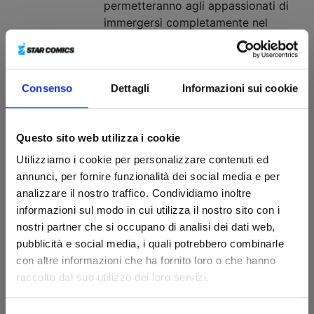
permetteranno agli appassionati di
immergersi completamente nel
mondo del manga e del fumetto
occidentale.
COMICON 2025 REGOLAMENTO
Consenso
Dettagli
Informazioni sui cookie
FIRMACOPIE
Napoli Comicon 2025 si avvicina ed
è arrivato il momento di svelare le
Questo sito web utilizza i cookie
modalità per partecipare alle
Utilizziamo i cookie per personalizzare contenuti ed
sessioni di firme degli autori Star
annunci, per fornire funzionalità dei social media e per
Comics.
analizzare il nostro traffico. Condividiamo inoltre
Tutti gli ospiti, le anteprime e gli
informazioni sul modo in cui utilizza il nostro sito con i
eventi a Comicon Napoli 2025
nostri partner che si occupano di analisi dei dati web,
Tutti gli ospiti, le anteprime e gli
pubblicità e social media, i quali potrebbero combinarle
eventi a Comicon Napoli 2025
con altre informazioni che ha fornito loro o che hanno
raccolto dal suo utilizzo dei loro servizi.
L’AMORE AI TEMPI DEI VIDEOGAME:
ARRIVA MY LOVE STORY WITH
YAMADA-KUN AT LV999!