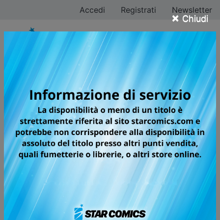
Accedi
Registrati
Newsletter
×
Chiudi
TUTTI GLI EVENTI
Star Comics al Salone del Libro
2026: gli ospiti, gli eventi e le novità
Star Comics al Salone del Libro
2026: gli ospiti, gli eventi e le novità
COMICON NAPOLI 2026
REGOLAMENTO FIRMACOPIE
Le modalità per partecipare alle
sessioni di firme degli autori Star
Comics