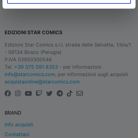
EDIZIONI STAR COMICS
Edizioni Star Comics s.r.l. strada delle Selvette, 1/bis/1
- 06134 Bosco (Perugia)
P.IVA 03850300546
Tel.
+39 075 591 8353
- per informazioni
info@starcomics.com
, per informazioni sugli acquisti
acquistaonline@starcomics.com
BRAND
Info acquisti
Contattaci