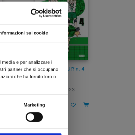
Informazioni sui cookie
l media e per analizzare il
LET’S HAIKYU!? n. 4
nostri partner che si occupano
azioni che ha fornito loro o
20/12/2023
€ 5,20
Marketing