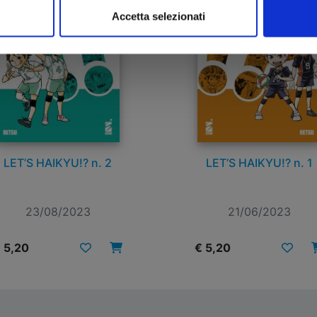
Accetta selezionati
LET’S HAIKYU!? n. 2
LET’S HAIKYU!? n. 1
23/08/2023
21/06/2023
 5,20
€ 5,20