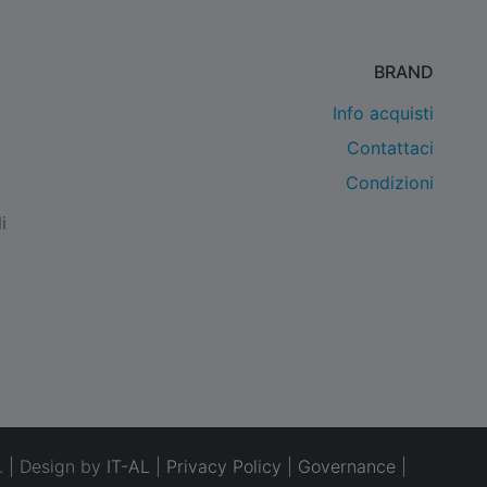
BRAND
Info acquisti
Contattaci
Condizioni
i
. | Design by
IT-AL
|
Privacy Policy
|
Governance
|