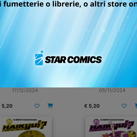
LET’S HAIKYU!? n. 10
LET’S HAIKYU!? n. 9
17/12/2024
05/11/2024
 5,20
€ 5,20