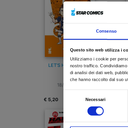
Consenso
Questo sito web utilizza i c
Utilizziamo i cookie per perso
LET’S HAIKYU!? n. 7
nostro traffico. Condividiamo 
di analisi dei dati web, pubbl
che hanno raccolto dal suo uti
18/06/2024
Selezione
€ 5,20
€
Necessari
del
consenso