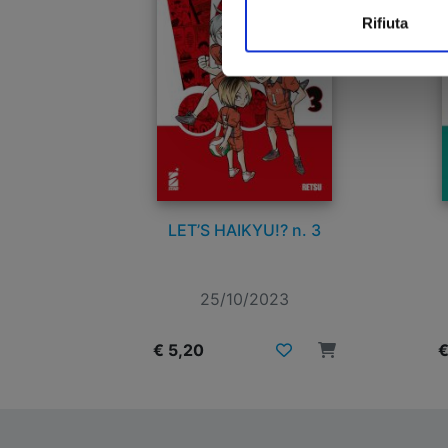
Rifiuta
LET’S HAIKYU!? n. 3
25/10/2023
€ 5,20
€