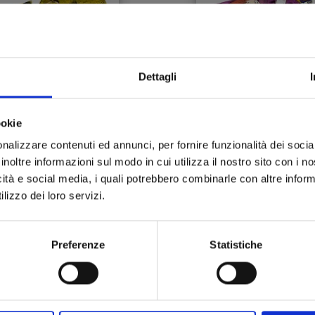
Dettagli
ookie
nalizzare contenuti ed annunci, per fornire funzionalità dei socia
LET’S HAIKYU!? n. 6
LET’S HAIKYU!? n. 5
inoltre informazioni sul modo in cui utilizza il nostro sito con i 
icità e social media, i quali potrebbero combinarle con altre inform
lizzo dei loro servizi.
23/04/2024
27/02/2024
 5,20
€ 5,20
Preferenze
Statistiche