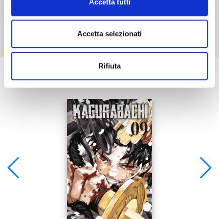
Accetta tutti
Mostra tutto
Accetta selezionati
Rifiuta
Se ti è piaciuto prova anche: