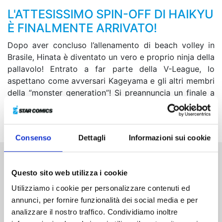
L'ATTESISSIMO SPIN-OFF DI HAIKYU
È FINALMENTE ARRIVATO!
Dopo aver concluso l’allenamento di beach volley in
Brasile, Hinata è diventato un vero e proprio ninja della
pallavolo! Entrato a far parte della V-League, lo
aspettano come avversari Kageyama e gli altri membri
della “monster generation”! Si preannuncia un finale a
dir poco esorbitante in quest’ultimo volume tutto da
ridere!
Consenso
Dettagli
Informazioni sui cookie
Altri volumi della serie
Questo sito web utilizza i cookie
Utilizziamo i cookie per personalizzare contenuti ed
annunci, per fornire funzionalità dei social media e per
analizzare il nostro traffico. Condividiamo inoltre