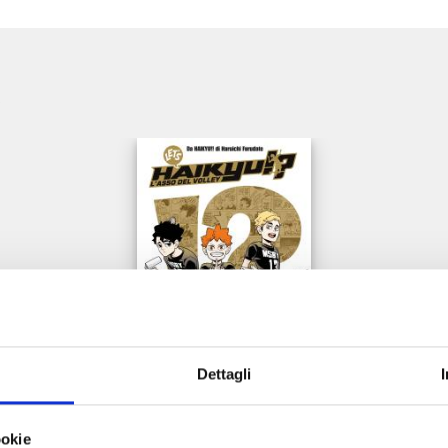
e
Dettagli
LET’S HAIKYU!? n. 11
ookie