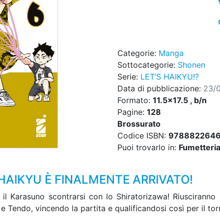
Categorie:
Manga
Sottocategorie:
Shonen
Serie:
LET’S HAIKYU!?
Data di pubblicazione:
23/
Formato:
11.5x17.5 , b/n
Pagine:
128
Brossurato
Codice ISBN:
978882264
Puoi trovarlo in:
Fumetteria,
 HAIKYU È FINALMENTE ARRIVATO!
 il Karasuno scontrarsi con lo Shiratorizawa! Riusciranno 
e Tendo, vincendo la partita e qualificandosi così per il to