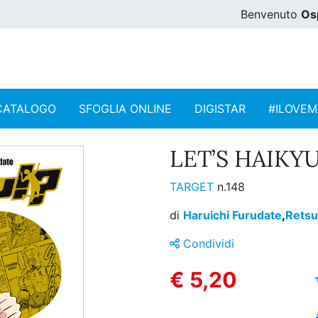
Benvenuto
Os
CATALOGO
SFOGLIA ONLINE
DIGISTAR
#ILOVE
LET’S HAIKYU!
TARGET
n.148
di
Haruichi Furudate
,
Retsu
Condividi
€ 5,20