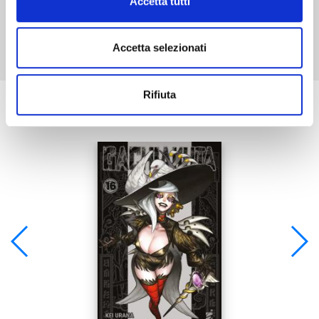
Accetta tutti
Mostra tutto
Accetta selezionati
Rifiuta
Se ti è piaciuto prova anche: