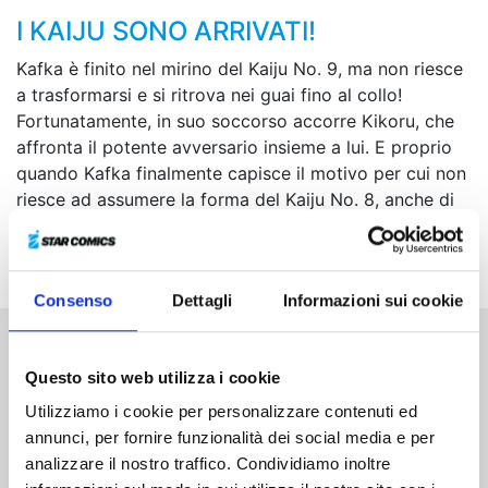
I KAIJU SONO ARRIVATI!
Kafka è finito nel mirino del Kaiju No. 9, ma non riesce
a trasformarsi e si ritrova nei guai fino al collo!
Fortunatamente, in suo soccorso accorre Kikoru, che
affronta il potente avversario insieme a lui. E proprio
quando Kafka finalmente capisce il motivo per cui non
riesce ad assumere la forma del Kaiju No. 8, anche di
fronte al comandante Narumi compare un Kaiju No. 9!
Che sta succedendo?!
Consenso
Dettagli
Informazioni sui cookie
Altri volumi della serie
Questo sito web utilizza i cookie
Utilizziamo i cookie per personalizzare contenuti ed
annunci, per fornire funzionalità dei social media e per
analizzare il nostro traffico. Condividiamo inoltre