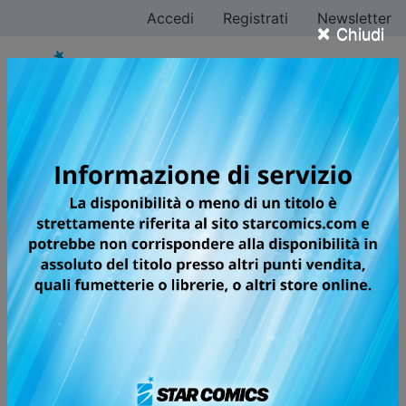
Accedi
Registrati
Newsletter
×
Chiudi
Fumetti Digitali
Filtra ricerca
Scegli la serie che vuoi leggere sul tuo dispositivo
digitale preferito e clicca sullo store in cui effettuare
l'acquisto.
Buona lettura!