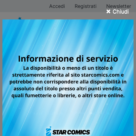
Accedi
Registrati
Newsletter
×
Chiudi
KAIJU No. 8
I KAIJU SONO ARRIVATI!
🏆
Next Manga Award, 2021
(Web manga)
In Giappone il tasso di comparsa di kaiju è tra i più alti
al mondo, tanto che enormi creature portatrici di
distruzione lo invadono quasi quotidianamente. Kafka
Hibino, che ora lavora per un’impresa specializzata
nello smaltimento delle carcasse dei kaiju, un tempo
aspirava a diventare un membro delle Forze di Difesa,
le unità speciali incaricate di sopprimere i mostri e