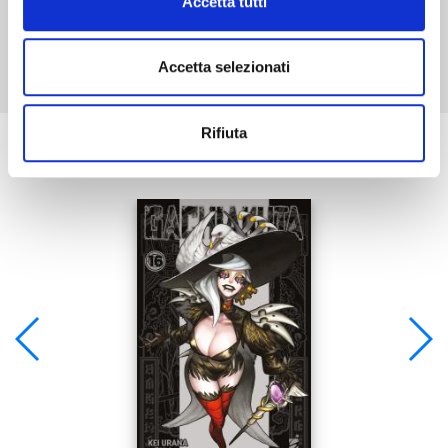
Accetta tutti
Mostra tutto
Accetta selezionati
Rifiuta
Se ti è piaciuto prova anche: