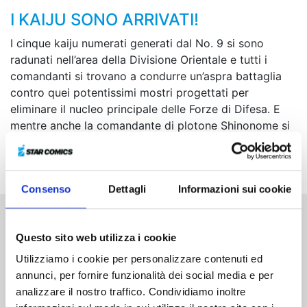
I KAIJU SONO ARRIVATI!
I cinque kaiju numerati generati dal No. 9 si sono
radunati nell’area della Divisione Orientale e tutti i
comandanti si trovano a condurre un’aspra battaglia
contro quei potentissimi mostri progettati per
eliminare il nucleo principale delle Forze di Difesa. E
mentre anche la comandante di plotone Shinonome si
muoverà per dare manforte, Kafka, appena prima della
battaglia, scambierà una promessa con Kikoru...
Consenso
Dettagli
Informazioni sui cookie
Altri volumi della serie
Questo sito web utilizza i cookie
Utilizziamo i cookie per personalizzare contenuti ed
annunci, per fornire funzionalità dei social media e per
analizzare il nostro traffico. Condividiamo inoltre