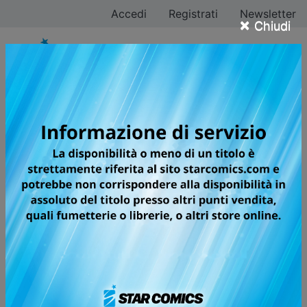
Accedi
Registrati
Newsletter
×
Chiudi
Registrati
Cognome*
Nome*
Email*