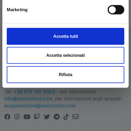
Marketing
CONFERMA
Accetta tutti
Accetta selezionati
EDIZIONI STAR COMICS
Edizioni Star Comics s.r.l. strada delle Selvette, 1/bis/1
Rifiuta
- 06134 Bosco (Perugia)
P.IVA 03850300546
Tel.
+39 075 591 8353
- per informazioni
info@starcomics.com
, per informazioni sugli acquisti
acquistaonline@starcomics.com