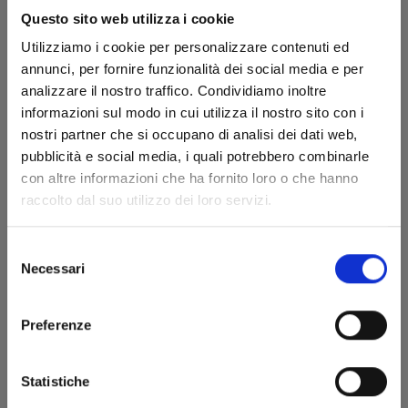
Facendo clic sul bottone in basso "ACCETTO" e
Questo sito web utilizza i cookie
completando la registrazione indichi che hai letto
attentamente, capito e accettato tutti i termini e le
Utilizziamo i cookie per personalizzare contenuti ed
condizioni del presente accordo compresi diritti e
annunci, per fornire funzionalità dei social media e per
obblighi che l'utilizzo di questo servizio impone.
analizzare il nostro traffico. Condividiamo inoltre
informazioni sul modo in cui utilizza il nostro sito con i
Vedi le condizioni generali
nostri partner che si occupano di analisi dei dati web,
ACCETTO
pubblicità e social media, i quali potrebbero combinarle
con altre informazioni che ha fornito loro o che hanno
Trattamento dei dati personali
raccolto dal suo utilizzo dei loro servizi.
Edizioni Star Comics srl al trattamento dei dati
personali al fine di poter dare seguito alla mia richiesta
Selezione
di iscrizione ai servizi del sito www.starcomics.com
Necessari
del
consenso
Vedi la Privacy Policy
AUTORIZZO
Preferenze
Statistiche