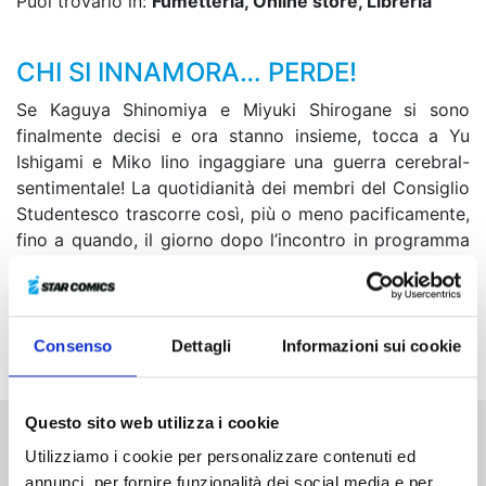
Puoi trovarlo in:
Fumetteria, Online store, Libreria
CHI SI INNAMORA… PERDE!
Se Kaguya Shinomiya e Miyuki Shirogane si sono
finalmente decisi e ora stanno insieme, tocca a Yu
Ishigami e Miko Iino ingaggiare una guerra cerebral-
sentimentale! La quotidianità dei membri del Consiglio
Studentesco trascorre così, più o meno pacificamente,
fino a quando, il giorno dopo l’incontro in programma
con gli studenti francesi, Kaguya sparisce di colpo
dallo Shuchiin! Contestualmente, tutti i notiziari
iniziano a parlare dei problemi familiari degli
Shinomiya...
Consenso
Dettagli
Informazioni sui cookie
Questo sito web utilizza i cookie
Utilizziamo i cookie per personalizzare contenuti ed
Altri volumi della serie
annunci, per fornire funzionalità dei social media e per