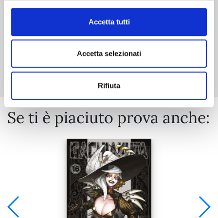
Accetta tutti
Accetta selezionati
Mostra tutto
Rifiuta
Se ti è piaciuto prova anche: