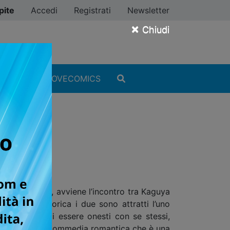
pite
Accedi
Registrati
Newsletter
×
Chiudi
MANGA
#ILOVECOMICS
uro di successo, avviene l’incontro tra Kaguya
 In linea teorica i due sono attratti l’uno
 e incapaci di essere onesti con se stessi,
l sipario su una commedia romantica che è una