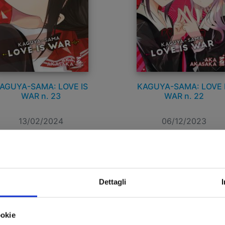
AGUYA-SAMA: LOVE IS
KAGUYA-SAMA: LOVE 
WAR n. 23
WAR n. 22
13/02/2024
06/12/2023
 6,50
€ 6,50
Dettagli
ookie