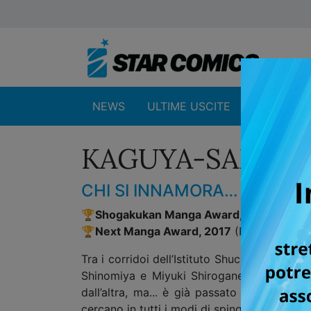
NEWS
ULTIME USCITE
SHOP
KAGUYA-SAMA: L
CHI SI INNAMORA… PERDE!
🏆
Shogakukan Manga Award, 2019
(Gener
🏆
Next Manga Award, 2017
(Print manga)
Tra i corridoi dell’Istituto Shuchiin, che ac
Shinomiya e Miyuki Shirogane, rispettivame
dall’altra, ma... è già passato metà anno 
cercano in tutti i modi di spingere la contr