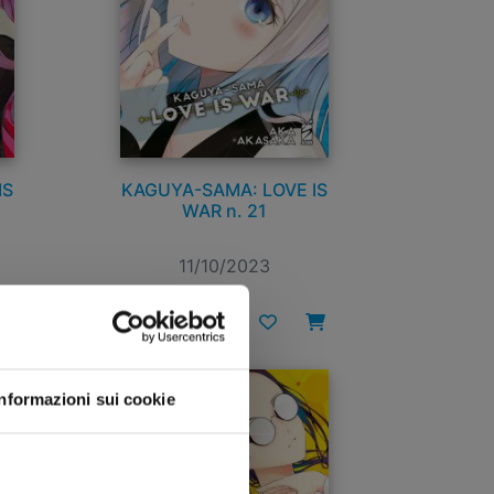
IS
KAGUYA-SAMA: LOVE IS
WAR n. 21
11/10/2023
€ 6,50
Informazioni sui cookie