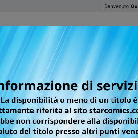
Benvenuto
Os
CATALOGO
SFOGLIA ONLINE
DIGISTAR
#ILOVE
OVE IS WAR
al)
coglie solamente gli studenti più brillanti destinati a un fut
nte vicepresidente e presidente del consiglio studentesco.
e ancora non è successo nulla! Entrambi molto orgogliosi
oparte a dichiararsi. Schierate le forze in campo, si alza i