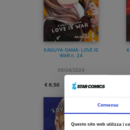
KAGUYA-SAMA: LOVE IS
K
WAR n. 24
09/04/2024
€ 6,50
€
Consenso
Questo sito web utilizza i c