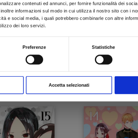
nalizzare contenuti ed annunci, per fornire funzionalità dei socia
inoltre informazioni sul modo in cui utilizza il nostro sito con i 
icità e social media, i quali potrebbero combinarle con altre inform
lizzo dei loro servizi.
Preferenze
Statistiche
AGUYA-SAMA: LOVE IS
KAGUYA-SAMA: LOVE 
WAR n. 19
WAR n. 18
07/06/2023
05/04/2023
Accetta selezionati
 6,50
€ 6,50