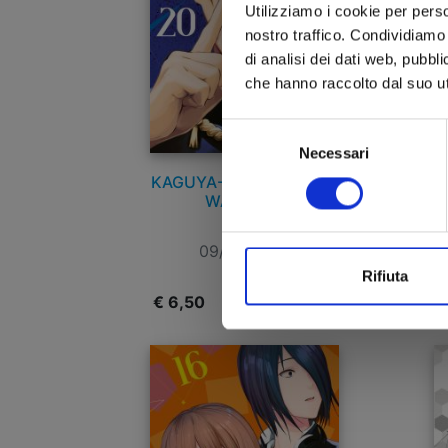
Utilizziamo i cookie per perso
nostro traffico. Condividiamo 
di analisi dei dati web, pubbl
che hanno raccolto dal suo uti
Selezione
Necessari
del
consenso
KAGUYA-SAMA: LOVE IS
K
WAR n. 20
09/08/2023
Rifiuta
€ 6,50
€