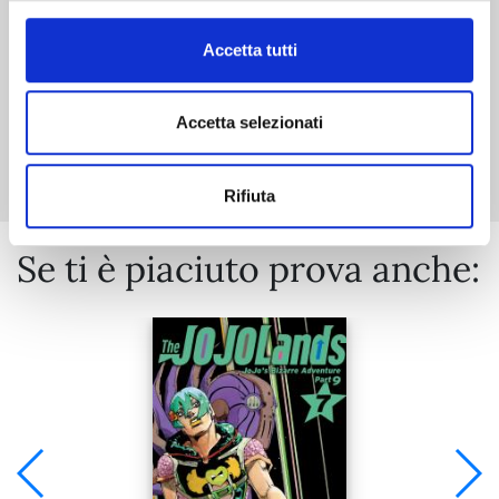
Accetta tutti
Accetta selezionati
Mostra tutto
Rifiuta
Se ti è piaciuto prova anche: