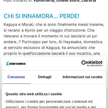
Puoi trovarlo in:
Fumetteria, Online store, Libreria
CHI SI INNAMORA… PERDE!
Kaguya e Miyuki, che si sono finalmente messi insieme,
si recano a Kyoto per un viaggio d’istruzione. Che
riescano a trovare il momento in cui lasciarsi un po’
andare...? Purtroppo per loro, Ai Hayasaka, domestica
al servizio esclusivo di Kaguya, ha annunciato che
proprio in quell’occasione lascerà il suo incarico, una
scelta che sconvolge la famiglia Shinomiya. La città di
Kyoto diventerà lo sfondo di una tragica fuga in cui il
vero legame tra Kaguya e Hayasaka verrà messo
seriamente alla prova!
Consenso
Dettagli
Informazioni sui cookie
Questo sito web utilizza i cookie
Utilizziamo i cookie per personalizzare contenuti ed
Altri volumi della serie
annunci, per fornire funzionalità dei social media e per