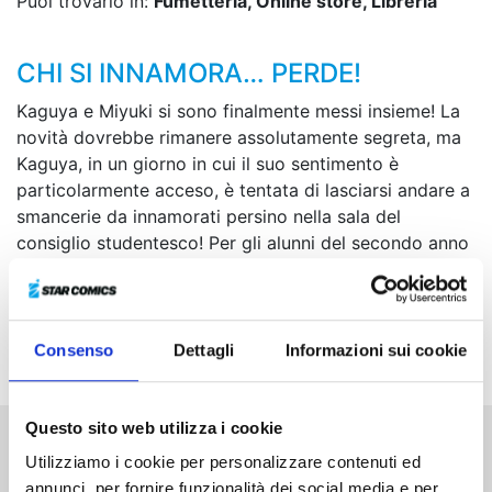
Puoi trovarlo in:
Fumetteria, Online store, Libreria
CHI SI INNAMORA… PERDE!
Kaguya e Miyuki si sono finalmente messi insieme! La
novità dovrebbe rimanere assolutamente segreta, ma
Kaguya, in un giorno in cui il suo sentimento è
particolarmente acceso, è tentata di lasciarsi andare a
smancerie da innamorati persino nella sala del
consiglio studentesco! Per gli alunni del secondo anno
sarà poi la volta di un viaggio d’istruzione a Kyoto... Si
alza il sipario sulla “Saga del viaggio d’istruzione”, in
cui il legame con Ai Hayasaka, la domestica al servizio
esclusivo di Kaguya, sarà messo duramente alla prova!
Consenso
Dettagli
Informazioni sui cookie
Questo sito web utilizza i cookie
Utilizziamo i cookie per personalizzare contenuti ed
Altri volumi della serie
annunci, per fornire funzionalità dei social media e per