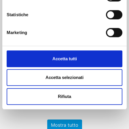
Statistiche
Marketing
ICHI THE WITCH n. 4
Accetta tutti
27/10/2026
Accetta selezionati
€ 6,90
Rifiuta
Mostra tutto