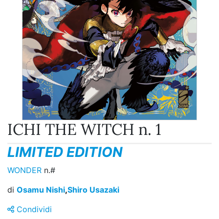
ICHI THE WITCH n. 1
LIMITED EDITION
WONDER
n.#
di
Osamu Nishi
,
Shiro Usazaki
Condividi