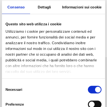
Arriva in Italia il nuovo grande successo di Weekly
Shonen Jump, vincitore del primo premio ai Next
Consenso
Dettagli
Informazioni sui cookie
Manga Awards 2025! Che la caccia agli incantesimi
abbia inizio!
Questo sito web utilizza i cookie
Non perdetevi il primo volume di
Ichi the Witch
in
Utilizziamo i cookie per personalizzare contenuti ed
versione Limited Edition
, con una variant cover
annunci, per fornire funzionalità dei social media e per
arricchita da dettagli in oro e uno splendito standee
analizzare il nostro traffico. Condividiamo inoltre
acrilico in allegato!
informazioni sul modo in cui utilizza il nostro sito con i
nostri partner che si occupano di analisi dei dati web,
pubblicità e social media, i quali potrebbero combinarle
con altre informazioni che ha fornito loro o che hanno
Altri volumi della serie
raccolto dal suo utilizzo dei loro servizi.
Selezione
Necessari
del
consenso
Preferenze