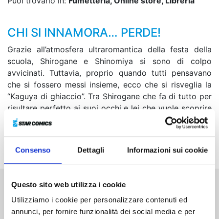
Puoi trovarlo in:
Fumetteria, Online store, Libreria
CHI SI INNAMORA… PERDE!
Grazie all’atmosfera ultraromantica della festa della
scuola, Shirogane e Shinomiya si sono di colpo
avvicinati. Tuttavia, proprio quando tutti pensavano
che si fossero messi insieme, ecco che si risveglia la
“Kaguya di ghiaccio”. Tra Shirogane che fa di tutto per
risultare perfetto ai suoi occhi e lei che vuole scoprire
tutti i suoi difetti, sembra che, nonostante un certo
grande passo sia stato compiuto, i due debbano
ancora chiarire molte cose...
Consenso
Dettagli
Informazioni sui cookie
Questo sito web utilizza i cookie
Altri volumi della serie
Utilizziamo i cookie per personalizzare contenuti ed
annunci, per fornire funzionalità dei social media e per