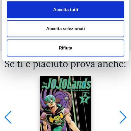
Accetta tutti
Mostra tutto
Accetta selezionati
Rifiuta
Se ti è piaciuto prova anche: