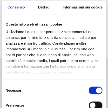
Arriva in Italia il nuovo grande successo di Weekly
Shonen Jump, vincitore del primo premio ai Next
Consenso
Dettagli
Informazioni sui cookie
Manga Awards 2025! Che la caccia agli incantesimi
abbia inizio!
Questo sito web utilizza i cookie
Non perdetevi il primo volume di
Ichi the Witch
in
Utilizziamo i cookie per personalizzare contenuti ed
versione Limited Edition
, con una variant cover
annunci, per fornire funzionalità dei social media e per
arricchita da dettagli in oro e uno splendito standee
analizzare il nostro traffico. Condividiamo inoltre
acrilico in allegato!
informazioni sul modo in cui utilizza il nostro sito con i
nostri partner che si occupano di analisi dei dati web,
pubblicità e social media, i quali potrebbero combinarle
con altre informazioni che ha fornito loro o che hanno
Altri volumi della serie
raccolto dal suo utilizzo dei loro servizi.
Selezione
Necessari
del
consenso
Preferenze