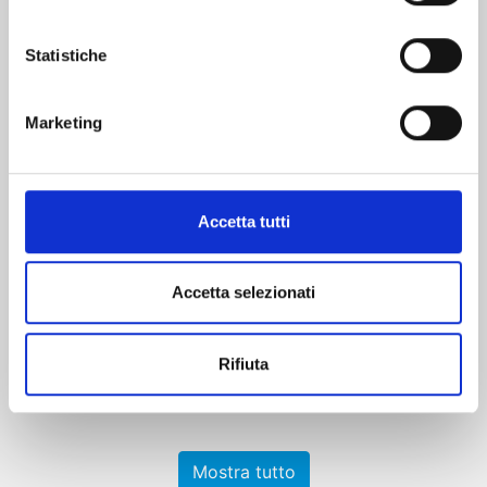
Statistiche
Marketing
ICHI THE WITCH n. 3
Accetta tutti
25/08/2026
Accetta selezionati
€ 6,90
Rifiuta
Mostra tutto