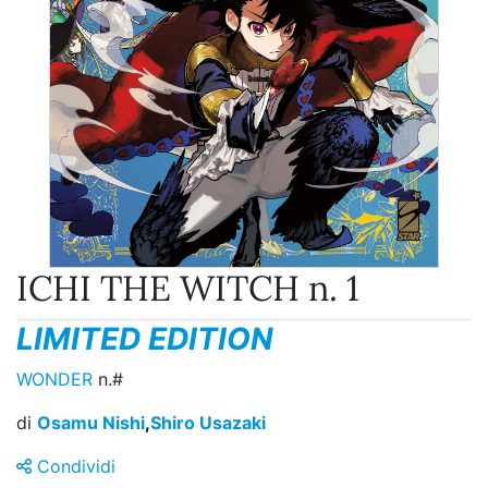
ICHI THE WITCH n. 1
LIMITED EDITION
WONDER
n.#
di
Osamu Nishi
,
Shiro Usazaki
Condividi