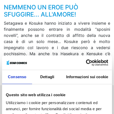
NEMMENO UN EROE PUÒ
SFUGGIRE... ALL'AMORE!
Setagawa e Kosuke hanno iniziato a vivere insieme e
finalmente possono entrare in modalità “sposini
novelli”, anche se il contratto di affitto della nuova
casa è di un solo mese... Kosuke però è molto
impegnato col lavoro e i due riescono a vedersi
pochissimo. Ma anche tra Hasekura e Kensuke c’è
qualcosa di diverso dal solito… Come se non bastasse,
con la comparsa del padre di Kosuke e Kensuke,
l’atmosfera si fa sempre più carica di suspense!
Consenso
Dettagli
Informazioni sui cookie
Questo sito web utilizza i cookie
Altri volumi della serie
Utilizziamo i cookie per personalizzare contenuti ed
annunci, per fornire funzionalità dei social media e per