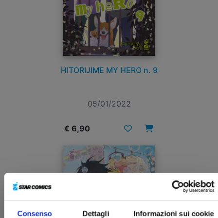
HITORIJIME MY HERO n. 9
05/01/2022
€ 6,90
Consenso
Dettagli
Informazioni sui cookie