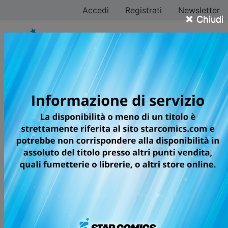
Accedi
Registrati
Newsletter
×
Chiudi
Memeco Arii
Tutti i fumetti