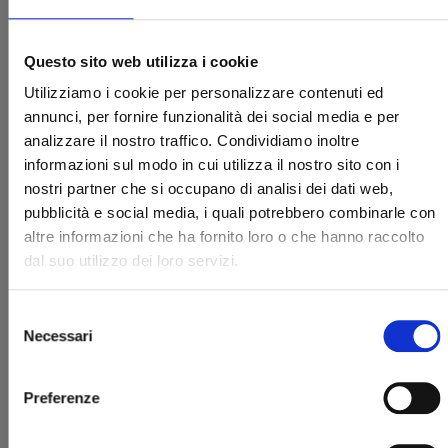
Questo sito web utilizza i cookie
Utilizziamo i cookie per personalizzare contenuti ed
annunci, per fornire funzionalità dei social media e per
analizzare il nostro traffico. Condividiamo inoltre
HITORIJIME MY HERO n. 8
informazioni sul modo in cui utilizza il nostro sito con i
nostri partner che si occupano di analisi dei dati web,
pubblicità e social media, i quali potrebbero combinarle con
29/10/2021
altre informazioni che ha fornito loro o che hanno raccolto
dal suo utilizzo dei loro servizi.
€ 6,90
Selezione
Necessari
del
consenso
Preferenze