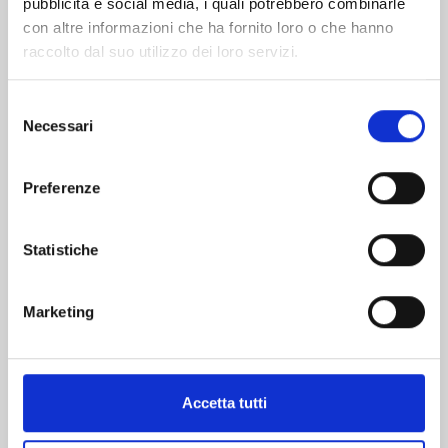
pubblicità e social media, i quali potrebbero combinarle
con altre informazioni che ha fornito loro o che hanno
raccolto dal suo utilizzo dei loro servizi.
Selezione
Necessari
del
WHISPER ME A LOVE SONG n. 10
consenso
Preferenze
26/08/2025
Statistiche
€ 6,90
Marketing
Mostra tutto
Accetta tutti