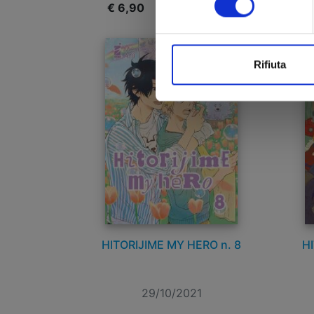
€ 6,90
€
Rifiuta
HITORIJIME MY HERO n. 8
HI
29/10/2021