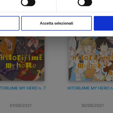
 6,90
€ 6,90
Accetta selezionati
TORIJIME MY HERO n. 7
HITORIJIME MY HERO n
01/09/2021
30/06/2021