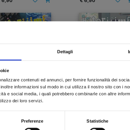
 6,90
€ 6,90
Dettagli
ookie
nalizzare contenuti ed annunci, per fornire funzionalità dei socia
inoltre informazioni sul modo in cui utilizza il nostro sito con i 
icità e social media, i quali potrebbero combinarle con altre inform
TORIJIME MY HERO n. 11
HITORIJIME MY HERO n.
lizzo dei loro servizi.
06/07/2022
02/03/2022
Preferenze
Statistiche