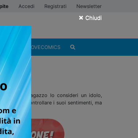
pite
Accedi
Registrati
Newsletter
×
Chiudi
MANGA
#ILOVECOMICS
nostante il ragazzo lo consideri un idolo,
 i modi di controllare i suoi sentimenti, ma
amma!