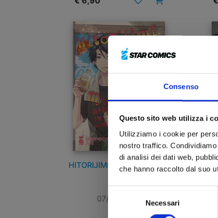
€ 6,90
€
Consenso
Questo sito web utilizza i c
Utilizziamo i cookie per perso
nostro traffico. Condividiamo 
di analisi dei dati web, pubbl
HITORIJIME MY HERO n. 12
HI
che hanno raccolto dal suo uti
Selezione
07/09/2022
Necessari
del
consenso