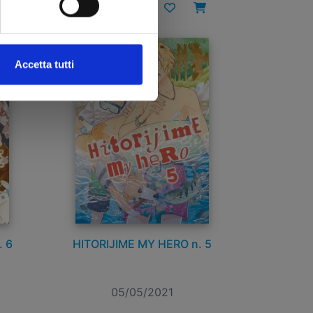
€ 6,90
Accetta tutti
. 6
HITORIJIME MY HERO n. 5
05/05/2021