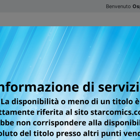
Benvenuto
Os
CATALOGO
SFOGLIA ONLINE
DIGISTAR
#ILOVE
 HERO
GGIRE... ALL'AMORE!
la, è il “sottoposto” del temibile professor Kosuke. No
e sue parole e i suoi atteggiamenti. Setagawa cerca in tutti
re al suo eroe e più il desiderio nei suoi confronti si infi