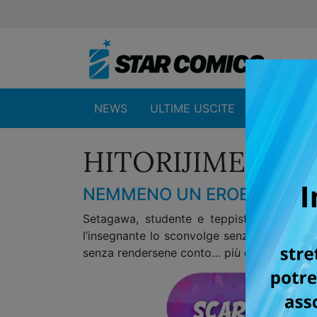
NEWS
ULTIME USCITE
SHOP
HITORIJIME MY
NEMMENO UN EROE PUÒ SFU
Setagawa, studente e teppista buono a nul
l’insegnante lo sconvolge senza pietà con l
senza rendersene conto… più cerca di resiste