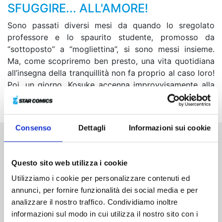
SFUGGIRE... ALL'AMORE!
Sono passati diversi mesi da quando lo sregolato
professore e lo spaurito studente, promosso da
“sottoposto” a “mogliettina”, si sono messi insieme.
Ma, come scopriremo ben presto, una vita quotidiana
all’insegna della tranquillità non fa proprio al caso loro!
Poi, un giorno, Kosuke accenna improvvisamente alla
fine del loro rapporto...!
Consenso
Dettagli
Informazioni sui cookie
Altri volumi della serie
Questo sito web utilizza i cookie
Utilizziamo i cookie per personalizzare contenuti ed
annunci, per fornire funzionalità dei social media e per
analizzare il nostro traffico. Condividiamo inoltre
informazioni sul modo in cui utilizza il nostro sito con i