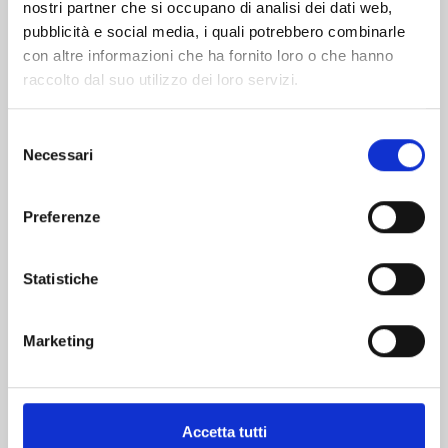
nostri partner che si occupano di analisi dei dati web,
pubblicità e social media, i quali potrebbero combinarle
con altre informazioni che ha fornito loro o che hanno
raccolto dal suo utilizzo dei loro servizi.
Selezione
Necessari
del
consenso
HITORIJIME MY HERO n. 14
Preferenze
29/11/2023
Statistiche
€ 6,90
Marketing
Accetta tutti
Mostra tutto