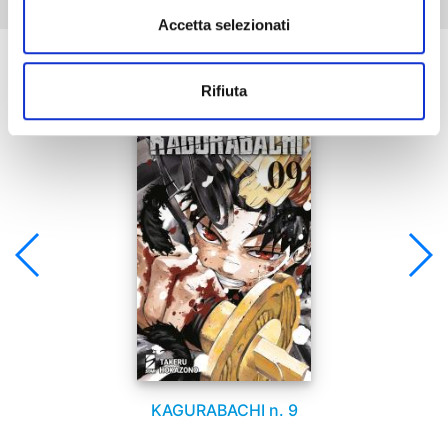
Accetta selezionati
Se ti è piaciuto prova anche:
Rifiuta
KAGURABACHI n. 9