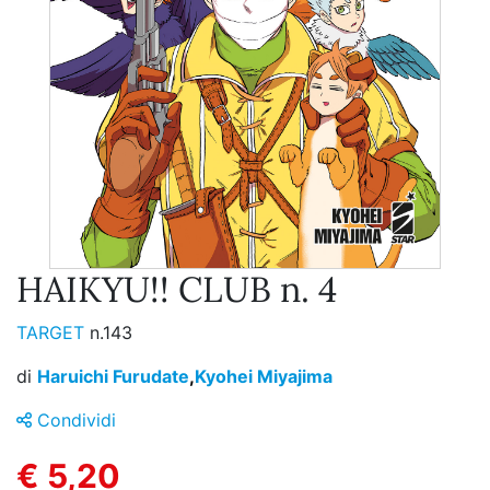
HAIKYU!! CLUB n. 4
TARGET
n.143
di
Haruichi Furudate
,
Kyohei Miyajima
Condividi
€ 5,20