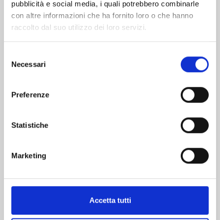
pubblicità e social media, i quali potrebbero combinarle
con altre informazioni che ha fornito loro o che hanno
raccolto dal suo utilizzo dei loro servizi.
Selezione
Necessari
del
HAIKYU!! CLUB n. 13
consenso
Preferenze
24/02/2026
Statistiche
€ 5,20
Marketing
Mostra tutto
Accetta tutti