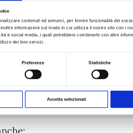
ookie
nalizzare contenuti ed annunci, per fornire funzionalità dei socia
ONE PIECE NEW EDITION n. 111
inoltre informazioni sul modo in cui utilizza il nostro sito con i 
icità e social media, i quali potrebbero combinarle con altre inform
lizzo dei loro servizi.
25/08/2026
€ 5,90
Preferenze
Statistiche
Mostra tutto
Accetta selezionati
anche: