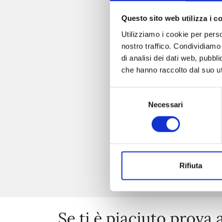
Questo sito web utilizza i c
Utilizziamo i cookie per perso
nostro traffico. Condividiamo 
di analisi dei dati web, pubbl
che hanno raccolto dal suo uti
Selezione
Necessari
del
consenso
Rifiuta
Se ti è piaciuto prova 