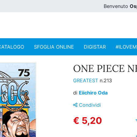
Benvenuto
Os
CATALOGO
SFOGLIA ONLINE
DIGISTAR
#ILOVE
ONE PIECE N
GREATEST
n.213
di
Eiichiro Oda
Condividi
€ 5,20