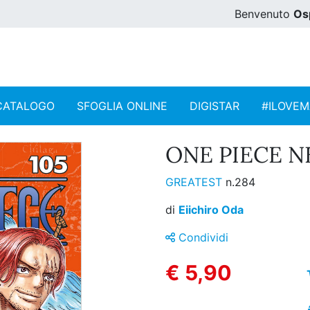
Benvenuto
Os
CATALOGO
SFOGLIA ONLINE
DIGISTAR
#ILOVE
ONE PIECE N
GREATEST
n.284
di
Eiichiro Oda
Condividi
€ 5,90