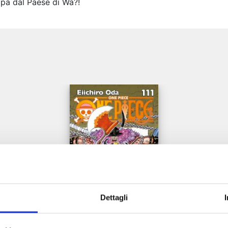
lpa dal Paese di Wa?!
e
Dettagli