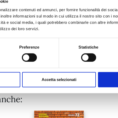
ookie
ONE PIECE NEW EDITION n. 111
nalizzare contenuti ed annunci, per fornire funzionalità dei socia
inoltre informazioni sul modo in cui utilizza il nostro sito con i 
25/08/2026
icità e social media, i quali potrebbero combinarle con altre inform
lizzo dei loro servizi.
€ 5,90
Preferenze
Statistiche
Mostra tutto
Accetta selezionati
anche: