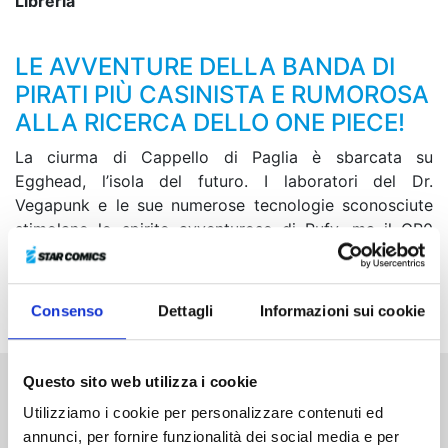
Libreria
LE AVVENTURE DELLA BANDA DI
PIRATI PIÙ CASINISTA E RUMOROSA
ALLA RICERCA DELLO ONE PIECE!
La ciurma di Cappello di Paglia è sbarcata su
Egghead, l’isola del futuro. I laboratori del Dr.
Vegapunk e le sue numerose tecnologie sconosciute
stimolano lo spirito avventuroso di Rufy, ma il CP0
viene all’attacco e il suo intento è proprio quello di
sopprimere Vegapunk... Cosa faranno Rufy e i suoi
compagni?!
Consenso
Dettagli
Informazioni sui cookie
Questo sito web utilizza i cookie
Altri volumi della serie
Utilizziamo i cookie per personalizzare contenuti ed
annunci, per fornire funzionalità dei social media e per