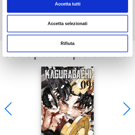
Accetta tutti
Mostra tutto
Accetta selezionati
Rifiuta
Se ti è piaciuto prova anche: