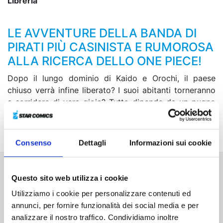
Libreria
LE AVVENTURE DELLA BANDA DI
PIRATI PIÙ CASINISTA E RUMOROSA
ALLA RICERCA DELLO ONE PIECE!
Dopo il lungo dominio di Kaido e Orochi, il paese
chiuso verrà infine liberato? I suoi abitanti torneranno
a sorridere di vera gioia? Tutto dipende da un pugno
di Rufy! La saga di Wa raggiunge il culmine con un
epilogo stratosferico!
Consenso
Dettagli
Informazioni sui cookie
Questo sito web utilizza i cookie
Altri volumi della serie
Utilizziamo i cookie per personalizzare contenuti ed
annunci, per fornire funzionalità dei social media e per
analizzare il nostro traffico. Condividiamo inoltre