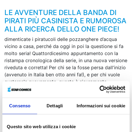
LE AVVENTURE DELLA BANDA DI
PIRATI PIÙ CASINISTA E RUMOROSA
ALLA RICERCA DELLO ONE PIECE!
dimenticate i piratucoli delle pozzanghere d’acqua
vicino a casa, perché da oggi in poi la questione si fa
molto seria! Quattordicesimo appuntamento con la
ristampa cronologica della serie, in una nuova versione
riveduta e corretta! Per chi se la fosse persa dall'inizio
(avvenuto in Italia ben otto anni fa!), e per chi vuole
gustarsela nuovamente, questa è sicuramente
l'occasione da non perdere per ogni fan di ONE PIECE
e del folle Eiichiro Oda, nell’unico manga definito in
tutto il mondo l’unico vero erede di DRAGON BALL. Il
Consenso
Dettagli
Informazioni sui cookie
tutto ancora a soli 3,50 euro, la serie manga più
economica d’Italia (solo da Star Comics)!
Questo sito web utilizza i cookie