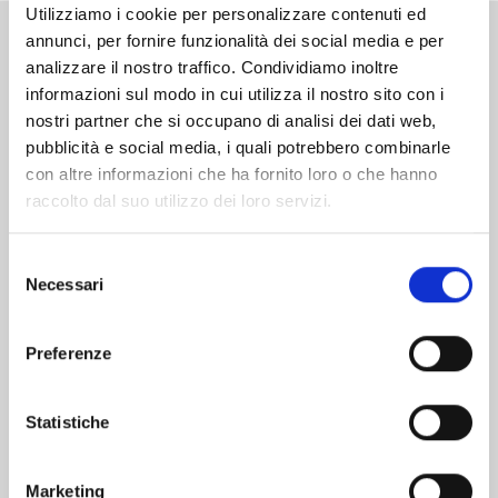
Utilizziamo i cookie per personalizzare contenuti ed
annunci, per fornire funzionalità dei social media e per
Altri volumi della serie
analizzare il nostro traffico. Condividiamo inoltre
informazioni sul modo in cui utilizza il nostro sito con i
nostri partner che si occupano di analisi dei dati web,
pubblicità e social media, i quali potrebbero combinarle
con altre informazioni che ha fornito loro o che hanno
raccolto dal suo utilizzo dei loro servizi.
Selezione
Necessari
del
consenso
Preferenze
Statistiche
ONE PIECE NEW EDITION n. 111
Marketing