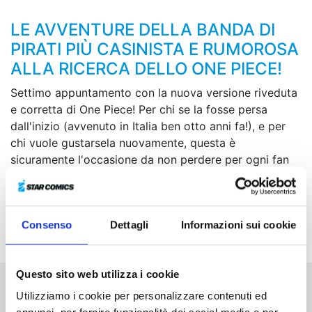
LE AVVENTURE DELLA BANDA DI
PIRATI PIÙ CASINISTA E RUMOROSA
ALLA RICERCA DELLO ONE PIECE!
Settimo appuntamento con la nuova versione riveduta
e corretta di One Piece! Per chi se la fosse persa
dall'inizio (avvenuto in Italia ben otto anni fa!), e per
chi vuole gustarsela nuovamente, questa è
sicuramente l'occasione da non perdere per ogni fan
di One Peace e del folle Eiichiro Oda! Leggiamo questo
mese la storia di Sanji, e assistiamo un sanguinoso
scontro a bordo del Baratie, il ristorante (pirata) sul
Consenso
Dettagli
Informazioni sui cookie
mare!
Questo sito web utilizza i cookie
Utilizziamo i cookie per personalizzare contenuti ed
Altri volumi della serie