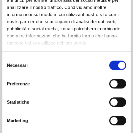
annunci, per fornire funzionalità dei social media e per
analizzare il nostro traffico. Condividiamo inoltre
informazioni sul modo in cui utilizza il nostro sito con i
nostri partner che si occupano di analisi dei dati web,
pubblicità e social media, i quali potrebbero combinarle
con altre informazioni che ha fornito loro o che hanno
raccolto dal suo utilizzo dei loro servizi.
Selezione
Necessari
del
consenso
Preferenze
ONE PIECE NEW EDITION n. 111
Statistiche
25/08/2026
Marketing