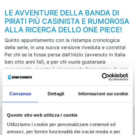
LE AVVENTURE DELLA BANDA DI
PIRATI PIÙ CASINISTA E RUMOROSA
ALLA RICERCA DELLO ONE PIECE!
Quinto appuntamento con la ristampa cronologica
della serie, in una nuova versione riveduta e corretta!
Per chi se la fosse persa dall'inizio (avvenuto in Italia
ben otto anni fa!), e per chi vuole gustarsela
nuovamente, questa è sicuramente l'occasione da non
perdere per ogni fan di One Peace e del folle Eiichiro
Oda, nell’unico manga che sembra in grado di
rivaleggiare in tutto il mondo con Dragon Ball!
Consenso
Dettagli
Informazioni sui cookie
Questo sito web utilizza i cookie
Altri volumi della serie
Utilizziamo i cookie per personalizzare contenuti ed
annunci, per fornire funzionalità dei social media e per