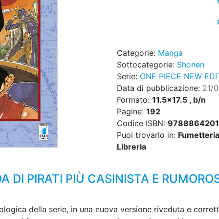
Categorie:
Manga
Sottocategorie:
Shonen
Serie:
ONE PIECE NEW EDI
Data di pubblicazione:
21/
Formato:
11.5x17.5 , b/n
Pagine:
192
Codice ISBN:
978886420
Puoi trovarlo in:
Fumetteria,
Libreria
 DI PIRATI PIÙ CASINISTA E RUMORO
ogica della serie, in una nuova versione riveduta e corret