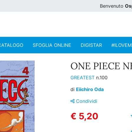
Benvenuto
Os
CATALOGO
SFOGLIA ONLINE
DIGISTAR
#ILOVE
ONE PIECE N
GREATEST
n.100
di
Eiichiro Oda
Condividi
€ 5,20