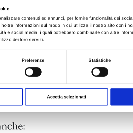
ookie
ONE PIECE NEW EDITION n. 111
nalizzare contenuti ed annunci, per fornire funzionalità dei socia
inoltre informazioni sul modo in cui utilizza il nostro sito con i 
icità e social media, i quali potrebbero combinarle con altre inform
25/08/2026
lizzo dei loro servizi.
€ 5,90
Preferenze
Statistiche
Mostra tutto
Accetta selezionati
anche: