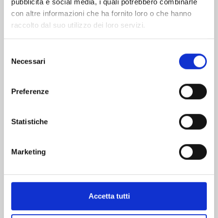
pubblicità e social media, i quali potrebbero combinarle
con altre informazioni che ha fornito loro o che hanno
raccolto dal suo utilizzo dei loro servizi.
Selezione
Necessari
del
DRAGON BALL ULTIMATE EDITION n. 30
consenso
Preferenze
22/10/2024
Statistiche
€ 15,00
Marketing
Mostra tutto
Accetta tutti