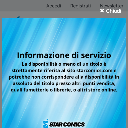
Accedi
Registrati
Newsletter
×
Chiudi
Tutti i fumetti per la
testata DRAGON
BALL ULTIMATE
EDITION