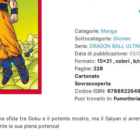
Categorie:
Manga
Sottocategorie:
Shonen
Serie:
DRAGON BALL ULTIM
Data di pubblicazione:
03/
Formato:
15x21 , colori , b/
Pagine:
228
Cartonato
Sovraccoperta
Codice ISBN:
978882264
Puoi trovarlo in:
Fumetteria,
ima sfida tra Goku e il potente mostro, ma il Saiyan si arr
ente la sua piena potenza!