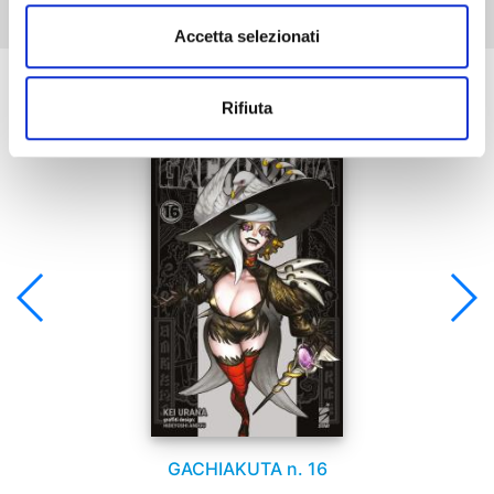
Accetta selezionati
Se ti è piaciuto prova anche:
Rifiuta
GACHIAKUTA n. 16