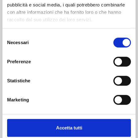
pubblicità e social media, i quali potrebbero combinarle
con altre informazioni che ha fornito loro o che hanno
raccolto dal suo utilizzo dei loro servizi.
Selezione
Necessari
del
consenso
DRAGON BALL ULTIMATE EDITION n. 30
Preferenze
22/10/2024
Statistiche
€ 15,00
Marketing
Mostra tutto
Accetta tutti