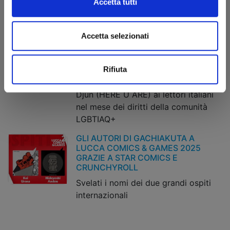
Le modalità per partecipare alle
Accetta tutti
sessioni di firme degli autori Star
Comics
Accetta selezionati
STAR COMICS CELEBRA IL PRIDE
MONTH 2025
Tutte le novità della collana Queer, la
Rifiuta
Wallpaper Collection e l’omaggio di
Djun (HERE U ARE) ai lettori italiani
nel mese dei diritti della comunità
LGBTIAQ+
GLI AUTORI DI GACHIAKUTA A
LUCCA COMICS & GAMES 2025
GRAZIE A STAR COMICS E
CRUNCHYROLL
Svelati i nomi dei due grandi ospiti
internazionali