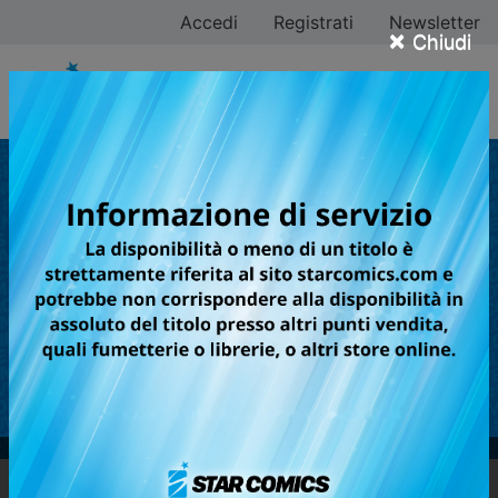
Accedi
Registrati
Newsletter
×
Chiudi
SLITTAMENTI RIGUARDANTI ALCUNE
FUTURE USCITE