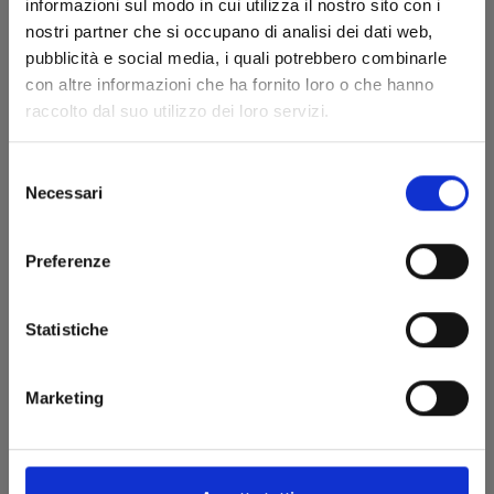
informazioni sul modo in cui utilizza il nostro sito con i
nostri partner che si occupano di analisi dei dati web,
pubblicità e social media, i quali potrebbero combinarle
con altre informazioni che ha fornito loro o che hanno
raccolto dal suo utilizzo dei loro servizi.
Selezione
Necessari
del
consenso
EVENTI
Preferenze
Star Comics al Salone del Libro
Statistiche
2026: gli ospiti, gli eventi e le novità
Star Comics al Salone del Libro
Marketing
2026: gli ospiti, gli eventi e le novità
COMICON NAPOLI 2026
REGOLAMENTO FIRMACOPIE