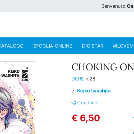
Benvenuto
Os
CATALOGO
SFOGLIA ONLINE
DIGISTAR
#ILOVE
CHOKING ON 
DERE
n.28
di
Keiko Iwashita
Condividi
€ 6,50