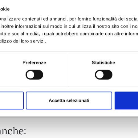
ookie
CHOKING ON LOVE n. 6
nalizzare contenuti ed annunci, per fornire funzionalità dei socia
inoltre informazioni sul modo in cui utilizza il nostro sito con i 
icità e social media, i quali potrebbero combinarle con altre inform
05/05/2026
lizzo dei loro servizi.
€ 6,50
Preferenze
Statistiche
Mostra tutto
Accetta selezionati
anche: