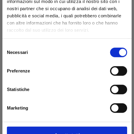
informazioni sul modo in cui utilizza il nostro sito con i
nostri partner che si occupano di analisi dei dati web,
pubblicità e social media, i quali potrebbero combinarle
con altre informazioni che ha fornito loro o che hanno
raccolto dal suo utilizzo dei loro servizi.
Selezione
Necessari
del
consenso
EVENTI
Preferenze
Star Comics al Salone del Libro
Statistiche
2026: gli ospiti, gli eventi e le novità
Star Comics al Salone del Libro
Marketing
2026: gli ospiti, gli eventi e le novità
COMICON NAPOLI 2026
REGOLAMENTO FIRMACOPIE