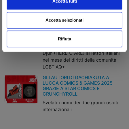
Le modalità per partecipare alle
Accetta tutti
sessioni di firme degli autori Star
Comics
Accetta selezionati
STAR COMICS CELEBRA IL PRIDE
MONTH 2025
Tutte le novità della collana Queer, la
Rifiuta
Wallpaper Collection e l’omaggio di
Djun (HERE U ARE) ai lettori italiani
nel mese dei diritti della comunità
LGBTIAQ+
GLI AUTORI DI GACHIAKUTA A
LUCCA COMICS & GAMES 2025
GRAZIE A STAR COMICS E
CRUNCHYROLL
Svelati i nomi dei due grandi ospiti
internazionali