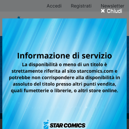
Accedi
Registrati
Newsletter
×
Chiudi
SLITTAMENTI RIGUARDANTI ALCUNE
FUTURE USCITE