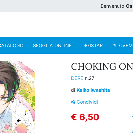
Benvenuto
Os
CATALOGO
SFOGLIA ONLINE
DIGISTAR
#ILOVE
CHOKING ON 
DERE
n.27
di
Keiko Iwashita
Condividi
€ 6,50