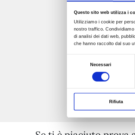
Questo sito web utilizza i c
Utilizziamo i cookie per perso
nostro traffico. Condividiamo 
di analisi dei dati web, pubbl
che hanno raccolto dal suo uti
Selezione
Necessari
del
consenso
Rifiuta
Se ti è piaciuto prova 