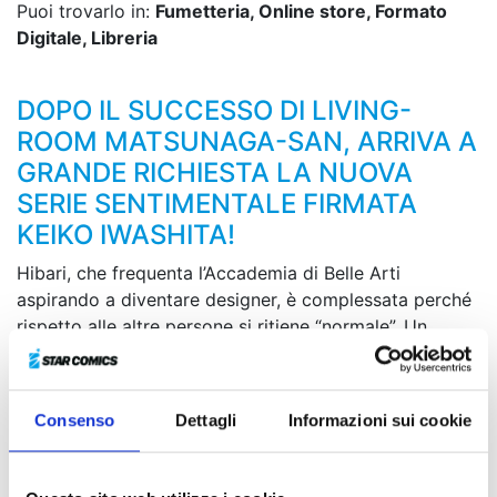
Puoi trovarlo in:
Fumetteria, Online store, Formato
Digitale, Libreria
DOPO IL SUCCESSO DI LIVING-
ROOM MATSUNAGA-SAN, ARRIVA A
GRANDE RICHIESTA LA NUOVA
SERIE SENTIMENTALE FIRMATA
KEIKO IWASHITA!
Hibari, che frequenta l’Accademia di Belle Arti
aspirando a diventare designer, è complessata perché
rispetto alle altre persone si ritiene “normale”. Un
giorno, nel locale di ramen in cui lavora incontra Gaku,
un ragazzo estroverso che canta in una band e
frequenta il suo stesso dipartimento, e da allora la sua
Consenso
Dettagli
Informazioni sui cookie
vita di studentessa serissima comincia a stravolgersi…
Ha inizio una love story travolgente tra due ragazzi
completamente diversi!