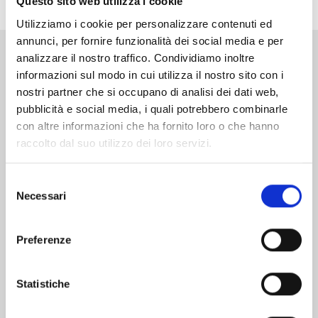
Questo sito web utilizza i cookie
Utilizziamo i cookie per personalizzare contenuti ed
annunci, per fornire funzionalità dei social media e per
analizzare il nostro traffico. Condividiamo inoltre
Altri volumi della serie
informazioni sul modo in cui utilizza il nostro sito con i
nostri partner che si occupano di analisi dei dati web,
pubblicità e social media, i quali potrebbero combinarle
con altre informazioni che ha fornito loro o che hanno
raccolto dal suo utilizzo dei loro servizi.
Selezione
Necessari
del
consenso
Preferenze
Statistiche
CHOKING ON LOVE n. 6