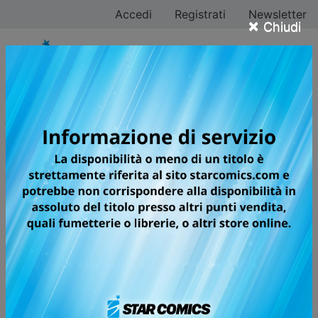
Accedi
Registrati
Newsletter
×
Chiudi
Shop online fumetti
INFO PAGAMENTO
Filtra ricerca