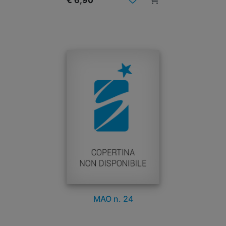
€ 6,90
MAO n. 24