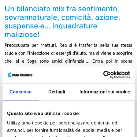
Un bilanciato mix fra sentimento,
sovrannaturale, comicità, azione,
suspense e… inquadrature
maliziose!
Preoccupata per Matsuri, Reo si è trasferita nella sua stessa
scuola con l’intenzione di essergli d’aiuto, ma si viene a scoprire
che lei e Soga sono amici d’infanzia...! E
ntra poi in scena
Rochka, un’ayakashi proveniente dalla Russia, e Matsuri e Suzu
si ritrovano in balia dei suoi continui attacchi. Ma quale sarà il
suo obiettivo?
Consenso
Dettagli
Informazioni sui cookie
Questo sito web utilizza i cookie
Altri volumi della serie
Utilizziamo i cookie per personalizzare contenuti ed
annunci, per fornire funzionalità dei social media e per