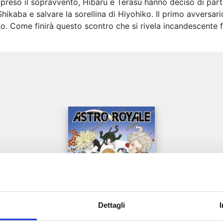
reso il sopravvento, Hibaru e Terasu hanno deciso di partec
 Shikaba e salvare la sorellina di Hiyohiko. Il primo avversar
o. Come finirà questo scontro che si rivela incandescente f
e
Dettagli