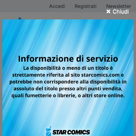
Accedi
Registrati
Newsletter
×
Chiudi
Tutti i fumetti per la
testata TARGET