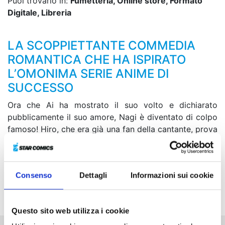
Puoi trovarlo in:
Fumetteria, Online store, Formato
Digitale, Libreria
LA SCOPPIETTANTE COMMEDIA
ROMANTICA CHE HA ISPIRATO
L’OMONIMA SERIE ANIME DI
SUCCESSO
Ora che Ai ha mostrato il suo volto e dichiarato
pubblicamente il suo amore, Nagi è diventato di colpo
famoso! Hiro, che era già una fan della cantante, prova
emozioni contrastanti e sente il bisogno di parlare con
Nagi. Al termine delle lezioni i due restano soli e...
accade improvvisamente qualcosa! Nel frattempo, il
Consenso
Dettagli
Informazioni sui cookie
ragazzo si nasconde in un hotel con Erika. Cosa
succederà tra i due?!
Questo sito web utilizza i cookie