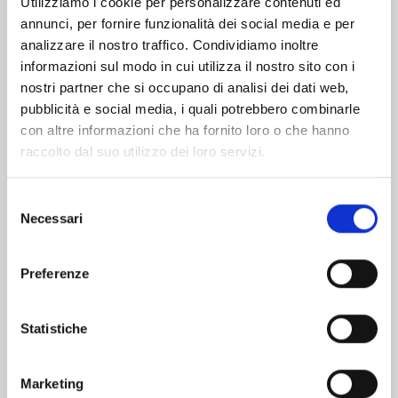
Utilizziamo i cookie per personalizzare contenuti ed
annunci, per fornire funzionalità dei social media e per
Altri volumi della serie
analizzare il nostro traffico. Condividiamo inoltre
informazioni sul modo in cui utilizza il nostro sito con i
nostri partner che si occupano di analisi dei dati web,
pubblicità e social media, i quali potrebbero combinarle
con altre informazioni che ha fornito loro o che hanno
raccolto dal suo utilizzo dei loro servizi.
Selezione
Necessari
del
consenso
Preferenze
Statistiche
A COUPLE OF CUCKOOS n. 22
Marketing