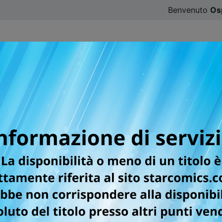
Benvenuto
Os
CATALOGO
SFOGLIA ONLINE
DIGISTAR
#ILOVE
per la testata DRAGON Q
DAI