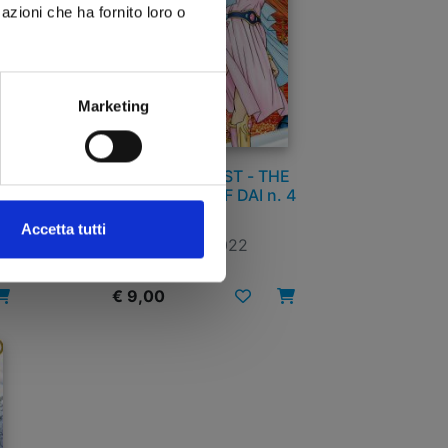
azioni che ha fornito loro o
Marketing
E
DRAGON QUEST - THE
 5
ADVENTURE OF DAI n. 4
Accetta tutti
16/02/2022
€ 9,00