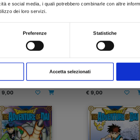
icità e social media, i quali potrebbero combinarle con altre inform
lizzo dei loro servizi.
Preferenze
Statistiche
DRAGON QUEST - THE
DRAGON QUEST - TH
DVENTURE OF DAI n. 6
ADVENTURE OF DAI n.
Accetta selezionati
22/04/2025
16/03/2022
 9,00
€ 9,00