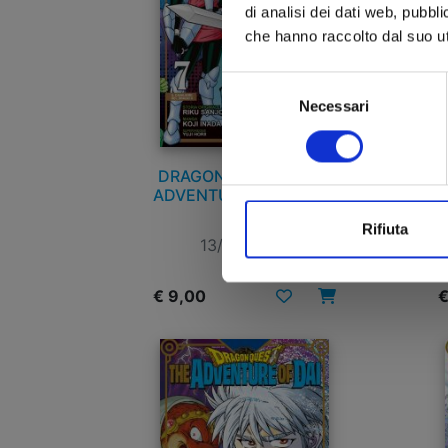
di analisi dei dati web, pubbl
che hanno raccolto dal suo uti
Selezione
Necessari
del
consenso
DRAGON QUEST - THE
ADVENTURE OF DAI n. 7
A
Rifiuta
13/05/2025
€ 9,00
€