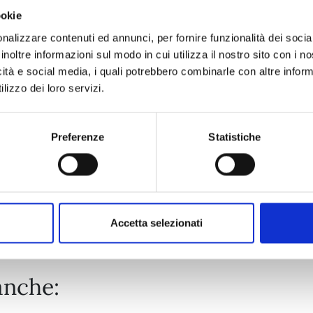
ookie
YU DEGLI SPETTRI NEW EDITION n. 19
nalizzare contenuti ed annunci, per fornire funzionalità dei socia
inoltre informazioni sul modo in cui utilizza il nostro sito con i 
icità e social media, i quali potrebbero combinarle con altre inform
03/02/2026
lizzo dei loro servizi.
€ 5,90
Preferenze
Statistiche
Mostra tutto
Accetta selezionati
anche: