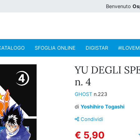
Benvenuto
Os
CATALOGO
SFOGLIA ONLINE
DIGISTAR
#ILOVE
YU DEGLI SP
n. 4
GHOST
n.223
di
Yoshihiro Togashi
Condividi
€ 5,90